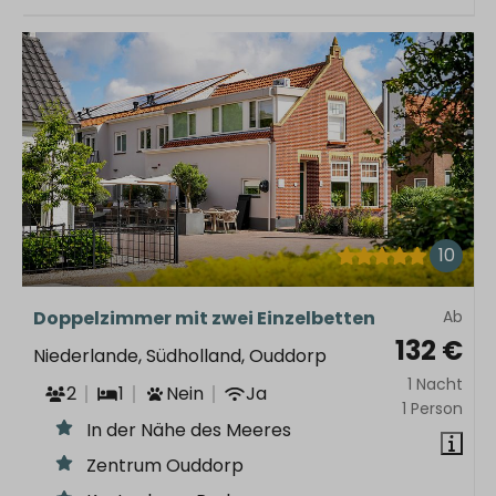
10
Doppelzimmer mit zwei Einzelbetten
Ab
132 €
Niederlande, Südholland, Ouddorp
1 Nacht
2
1
Nein
Ja
1 Person
In der Nähe des Meeres
Zentrum Ouddorp