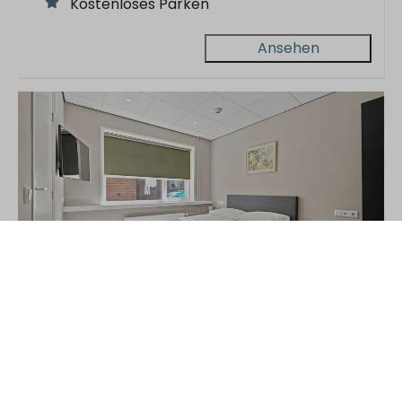
Kostenloses Parken
Ansehen
8,7
Doppelzimmer
Ab
142 €
Niederlande, Südholland, Ouddorp
120 €
2
1
Nein
Ja
1 Nacht