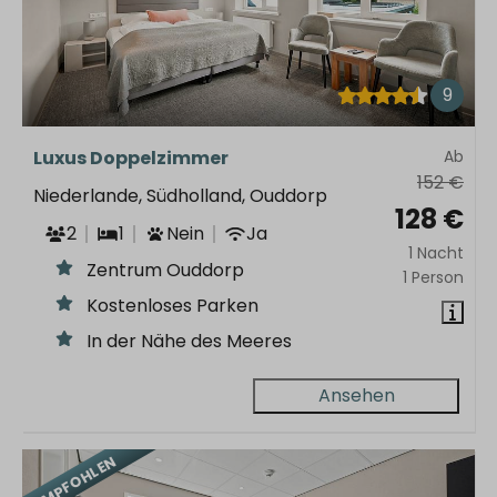
9
Luxus Doppelzimmer
Ab
152 €
Niederlande, Südholland, Ouddorp
128 €
2
1
Nein
Ja
1 Nacht
Zentrum Ouddorp
1 Person
Kostenloses Parken
In der Nähe des Meeres
Ansehen
EMPFOHLEN