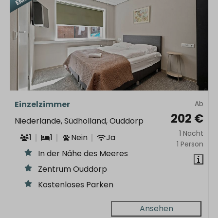
Einzelzimmer
Ab
202 €
Niederlande, Südholland, Ouddorp
1 Nacht
1
1
Nein
Ja
1 Person
In der Nähe des Meeres
Zentrum Ouddorp
Kostenloses Parken
Ansehen