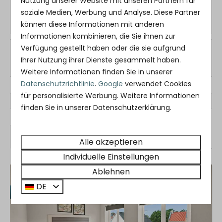
Nutzung unserer Website mit unseren Partnern für
Wähle Zeitraum
soziale Medien, Werbung und Analyse. Diese Partner
Wähle Gruppe von Gästen
können diese Informationen mit anderen
Informationen kombinieren, die Sie ihnen zur
Verfügung gestellt haben oder die sie aufgrund
Filter
Auswählen
Ihrer Nutzung ihrer Dienste gesammelt haben.
Weitere Informationen finden Sie in unserer
Datenschutzrichtlinie
.
Google
verwendet Cookies
für personalisierte Werbung. Weitere Informationen
Sortieren nach: Empfohlen
finden Sie in unserer Datenschutzerklärung.
Ergebnisse (4)
Alle akzeptieren
Individuelle Einstellungen
EMPFOHLEN
Ablehnen
DE